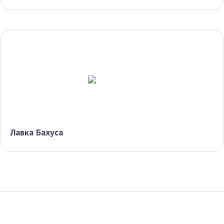
Лавка Бахуса
Гид По Заказам
Конфиденциальность
Условия
© Все права защищены