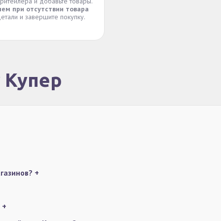
 ритейлера и добавьте товары.
ием при отсутствии товара
етали и завершите покупку.
у Купер
агазинов?
+
?
+