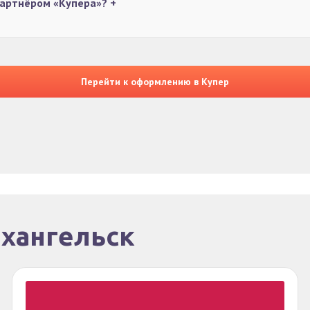
 партнёром «Купера»?
+
Перейти к оформлению в Купер
рхангельск