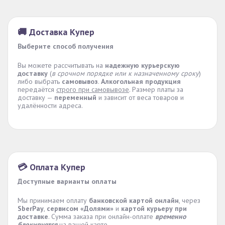
🚚 Доставка Купер
Выберите способ получения
Вы можете рассчитывать на
надежную курьерскую
доставку
(
в срочном порядке или к назначенному сроку
)
либо выбрать
самовывоз
.
Алкогольная продукция
передаётся
строго при самовывозе
. Размер платы за
доставку —
переменный
и зависит от веса товаров и
удалённости адреса.
💳 Оплата Купер
Доступные варианты оплаты
Мы принимаем оплату
банковской картой онлайн
, через
SberPay
,
сервисом «Долями»
и
картой курьеру при
доставке
. Сумма заказа при онлайн-оплате
временно
блокируется
на вашей карте.