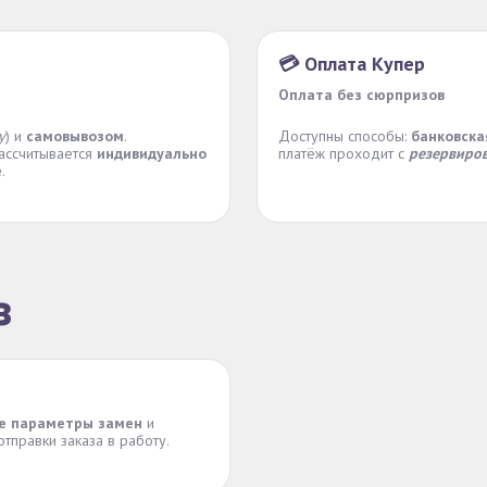
💳 Оплата Купер
Оплата без сюрпризов
у
) и
самовывозом
.
Доступны способы:
банковска
рассчитывается
индивидуально
платёж проходит с
резервиров
е
.
з
е параметры замен
и
тправки заказа в работу.