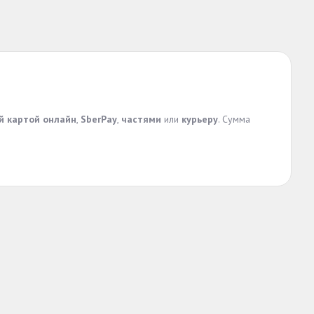
й картой онлайн
,
SberPay
,
частями
или
курьеру
. Сумма