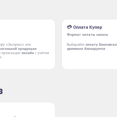
💳 Оплата Купер
Формат оплаты заказа
ифу «Экспресс» или
Выбирайте
оплату банковско
когольной продукции
временно блокируется
.
ти происходит
онлайн
с учётом
е.
з