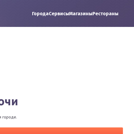
Города
Сервисы
Магазины
Рестораны
Сочи
м городе.