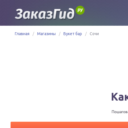
Главная
/
Магазины
/
Букет бар
/
Сочи
Как
Пошагова