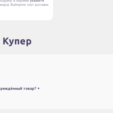
родукты. В корзине
укажите
вара). Выберите слот доставки
у Купер
овреждённый товар?
+