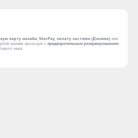
скую карту онлайн
,
SberPay
,
оплату частями (Долями)
или
артой онлайн проходит с
предварительным резервированием
ового чека.