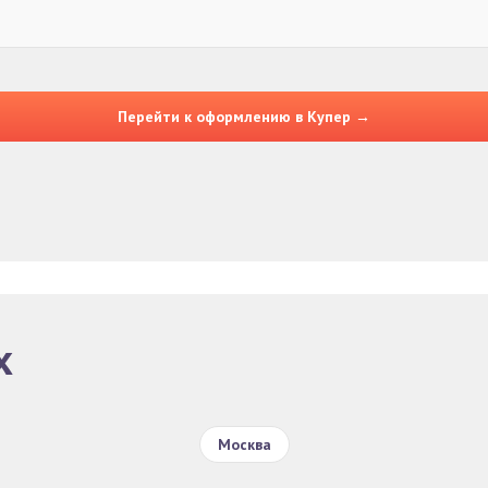
Перейти к оформлению в Купер →
х
Москва