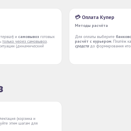
💳 Оплата Купер
Методы расчёта
нтервал
) и
самовывоз
готовых
Для оплаты выберите
банков
ть
только через самовывоз
.
расчёт с курьером
. Платёж к
итуации (
динамический
средств
до формирования итог
з
лектация (корзина и
уйте этим шагам для