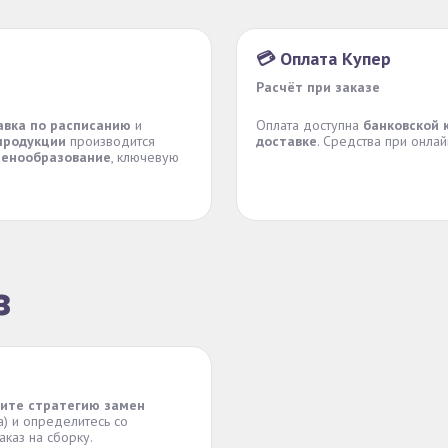
💳 Оплата Купер
Расчёт при заказе
авка по расписанию
и
Оплата доступна
банковской 
продукции
производится
доставке
. Средства при онла
ценообразование
, ключевую
з
ите стратегию замен
а) и определитесь со
аказ на сборку.