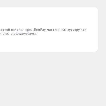
картой онлайн
, через
SberPay
,
частями
или
курьеру при
йн-оплате
резервируются
.