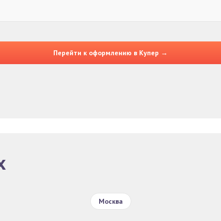
Перейти к оформлению в Купер →
х
Москва