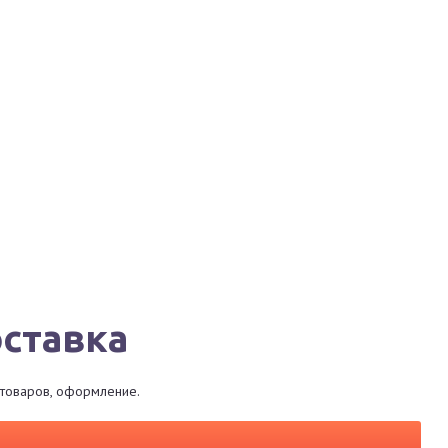
Города
Сервисы
Магазины
Рестораны
оставка
р товаров, оформление.