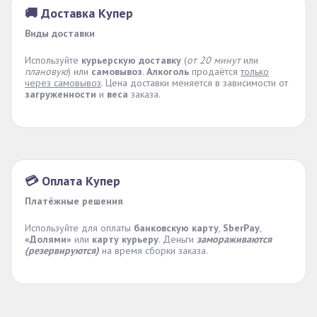
🚚 Доставка Купер
Виды доставки
Используйте
курьерскую доставку
(
от 20 минут
или
плановую
) или
самовывоз
.
Алкоголь
продаётся
только
через самовывоз
. Цена доставки меняется в зависимости от
загруженности
и
веса
заказа.
💳 Оплата Купер
Платёжные решения
Используйте для оплаты
банковскую карту
,
SberPay
,
«Долями»
или
карту курьеру
. Деньги
замораживаются
(резервируются)
на время сборки заказа.