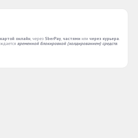
 картой онлайн
, через
SberPay
,
частями
или
через курьера
.
ождается
временной блокировкой (холдированием) средств
.