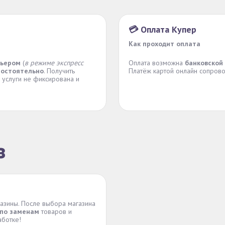
💳 Оплата Купер
Как проходит оплата
рьером
(
в режиме экспресс
Оплата возможна
банковской
мостоятельно
. Получить
Платёж картой онлайн сопров
 услуги не фиксирована и
з
азины. После выбора магазина
 по заменам
товаров и
аботке!