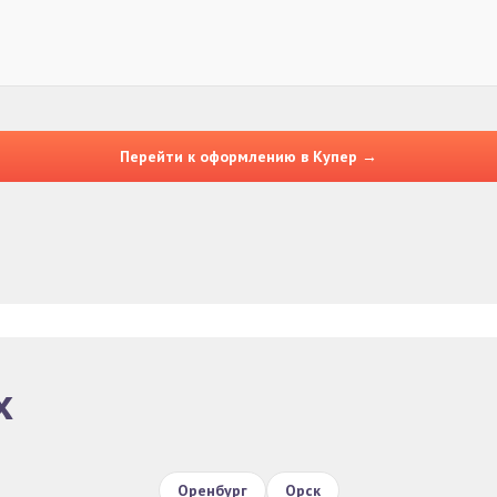
Перейти к оформлению в Купер →
х
Оренбург
Орск