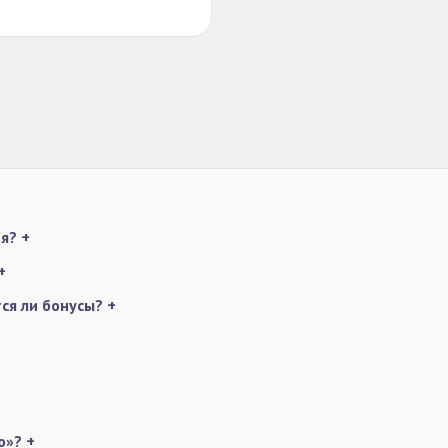
ия?
+
+
ся ли бонусы?
+
бо»?
+