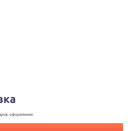
Города
Сервисы
Магазины
Рестораны
вка
варов, оформление.