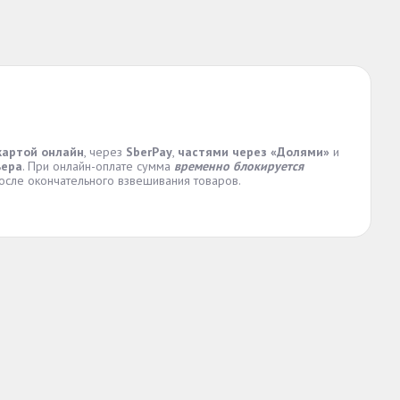
картой онлайн
, через
SberPay
,
частями через «Долями»
и
ьера
. При онлайн-оплате сумма
временно блокируется
осле окончательного взвешивания товаров.