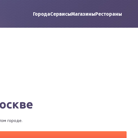
Города
Сервисы
Магазины
Рестораны
Москве
том городе.