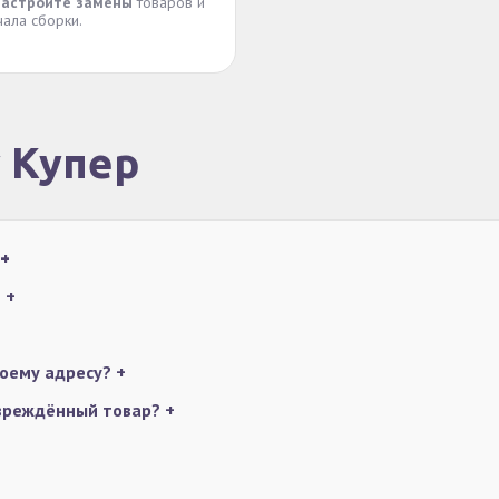
астройте замены
товаров и
чала сборки.
у Купер
+
?
+
моему адресу?
+
овреждённый товар?
+