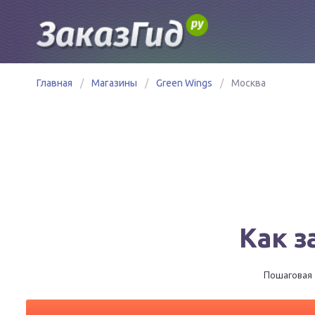
Главная
/
Магазины
/
Green Wings
/
Москва
Как з
Пошаговая 