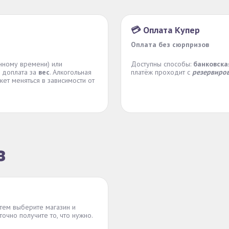
💳 Оплата Купер
Оплата без сюрпризов
нному времени) или
Доступны способы:
банковска
 доплата за
вес
. Алкогольная
платёж проходит с
резервиров
жет меняться в зависимости от
з
атем выберите магазин и
точно получите то, что нужно.