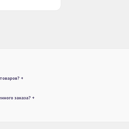
 товаров?
+
енного заказа?
+