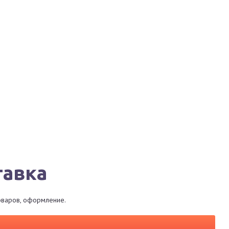
Города
Сервисы
Магазины
Рестораны
тавка
товаров, оформление.