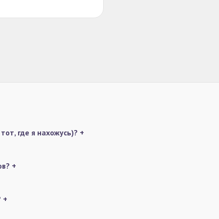
тот, где я нахожусь)?
+
ов?
+
?
+