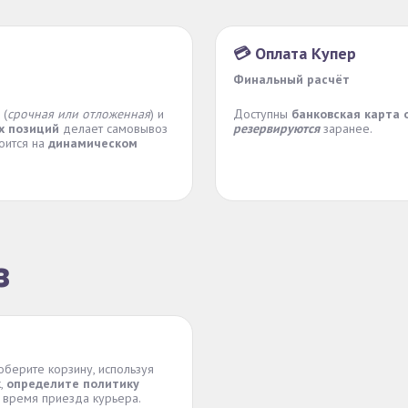
💳 Оплата Купер
Финальный расчёт
(
срочная или отложенная
) и
Доступны
банковская карта 
х позиций
делает самовывоз
резервируются
заранее.
роится на
динамическом
з
оберите корзину, используя
к,
определите политику
 время приезда курьера.