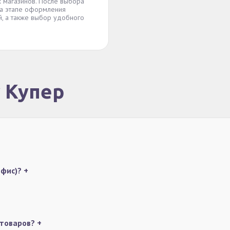
 магазинов. После выбора
На этапе оформления
й, а также выбор удобного
у Купер
офис)?
+
 товаров?
+