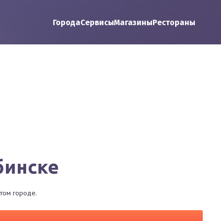
Города
Сервисы
Магазины
Рестораны
бинске
этом городе.