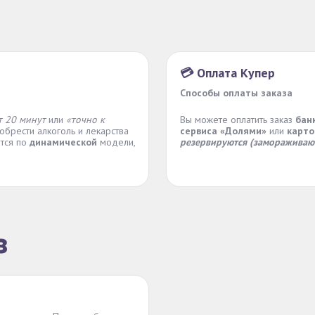
💳 Оплата Купер
Способы оплаты заказа
т 20 минут
или
«точно к
Вы можете оплатить заказ
бан
обрести алкоголь и лекарства
сервиса «Долями»
или
карто
ется по
динамической
модели,
резервируются (замораживаю
з