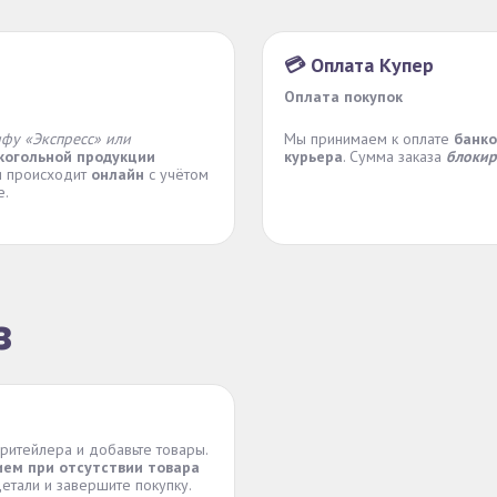
💳 Оплата Купер
Оплата покупок
ифу «Экспресс» или
Мы принимаем к оплате
банко
когольной продукции
курьера
. Сумма заказа
блокир
ти происходит
онлайн
с учётом
е.
з
 ритейлера и добавьте товары.
ием при отсутствии товара
етали и завершите покупку.