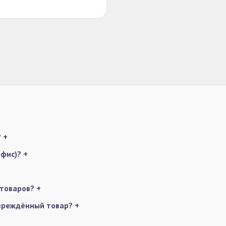
?
+
офис)?
+
 товаров?
+
овреждённый товар?
+