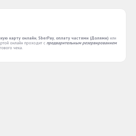
скую карту онлайн
,
SberPay
,
оплату частями (Долями)
или
артой онлайн проходит с
предварительным резервированием
ового чека.