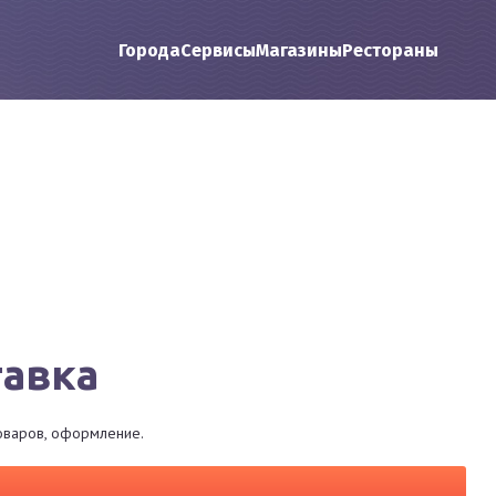
Города
Сервисы
Магазины
Рестораны
тавка
товаров, оформление.