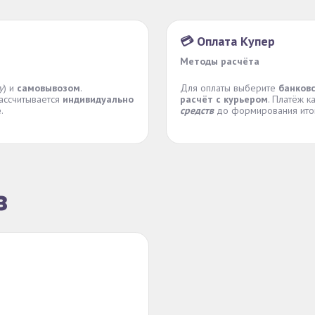
💳 Оплата Купер
Методы расчёта
у
) и
самовывозом
.
Для оплаты выберите
банков
рассчитывается
индивидуально
расчёт с курьером
. Платёж к
е
.
средств
до формирования итог
з