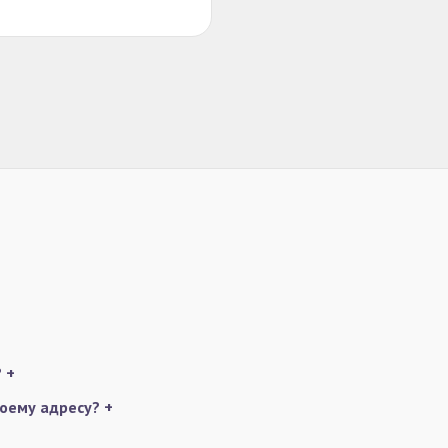
?
+
моему адресу?
+