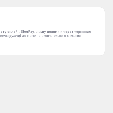
арту онлайн
,
SberPay
, оплату
долями
и
через терминал
(холдируется)
до момента окончательного списания.