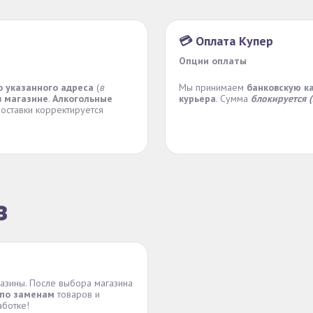
💳 Оплата Купер
Опции оплаты
о указанного адреса
(
в
Мы принимаем
банковскую к
в магазине
.
Алкогольные
курьера
. Сумма
блокируется 
доставки корректируется
з
азины. После выбора магазина
 по заменам
товаров и
аботке!