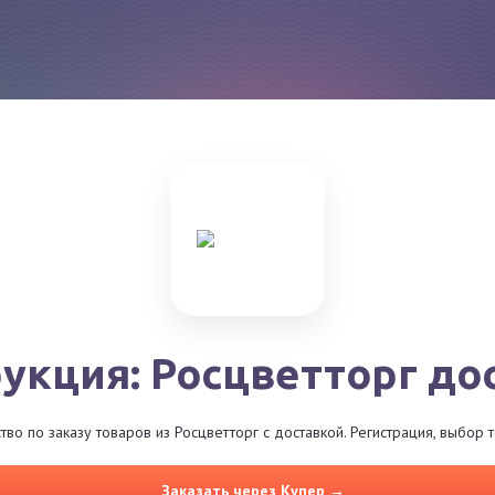
укция: Росцветторг до
во по заказу товаров из Росцветторг с доставкой. Регистрация, выбор 
Заказать через Купер →