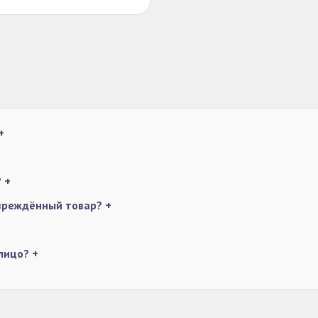
+
?
+
овреждённый товар?
+
 лицо?
+