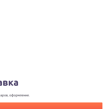
Города
Сервисы
Магазины
Рестораны
авка
оваров, оформление.