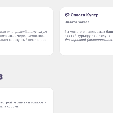
💳 Оплата Купер
Оплата заказа
 или «к определённому часу»
)
Вы можете оплатить заказ
бан
стимо
лишь через самовывоз
.
картой курьеру при получен
вает совокупный вес и спрос
блокировкой (холдированием
з
астройте замены
товаров и
чала сборки.