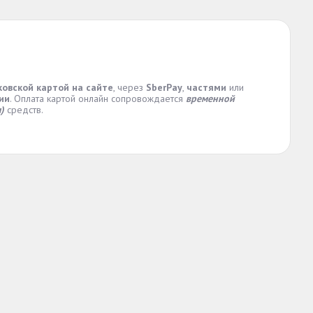
ковской картой на сайте
, через
SberPay
,
частями
или
ии
. Оплата картой онлайн сопровождается
временной
)
средств.