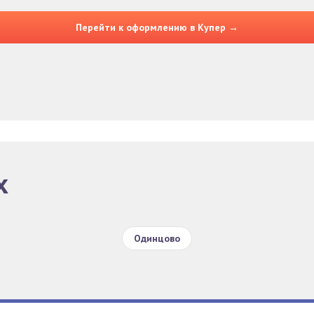
Перейти к оформлению в Купер →
х
Одинцово