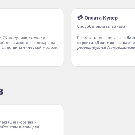
💳 Оплата Купер
Способы оплаты заказа
т 20 минут
или
«точно к
Вы можете оплатить заказ
бан
обрести алкоголь и лекарства
сервиса «Долями»
или
карто
ется по
динамической
модели,
резервируются (замораживаю
з
лектация (корзина и
уйте этим шагам для