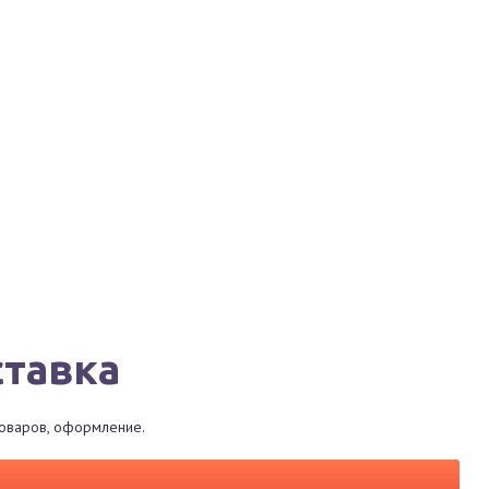
Города
Сервисы
Магазины
Рестораны
ставка
товаров, оформление.