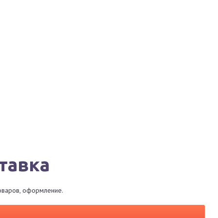
Города
Сервисы
Магазины
Рестораны
тавка
товаров, оформление.