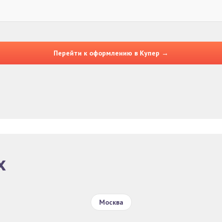
Перейти к оформлению в Купер →
х
Москва