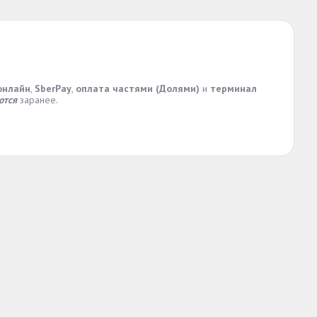
онлайн
,
SberPay
,
оплата частями (Долями)
и
терминал
ются
заранее.