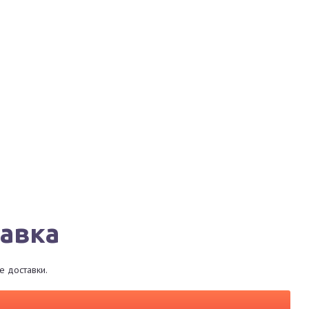
Города
Сервисы
Магазины
Рестораны
тавка
е доставки.