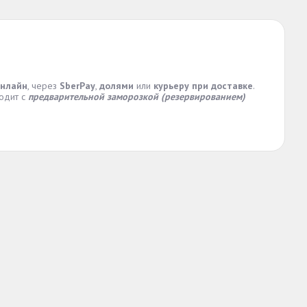
онлайн
, через
SberPay
,
долями
или
курьеру при доставке
.
ходит с
предварительной заморозкой (резервированием)