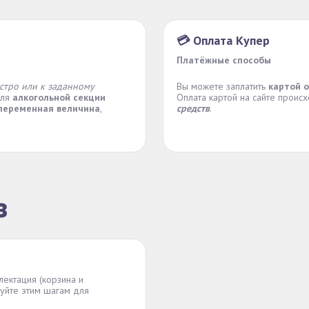
💳 Оплата Купер
Платёжные способы
стро или к заданному
Вы можете заплатить
картой 
для
алкогольной секции
Оплата картой на сайте проис
переменная величина
,
средств
.
з
лектация (корзина и
уйте этим шагам для