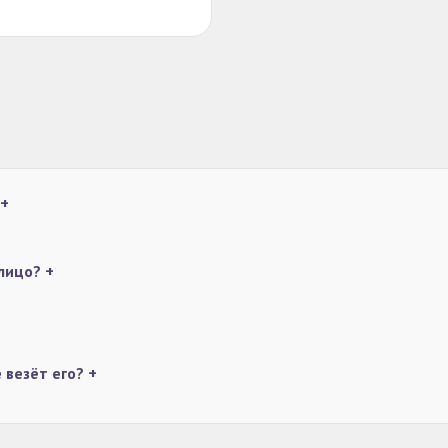
+
 лицо?
+
е везёт его?
+