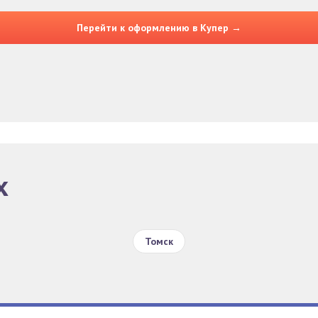
Перейти к оформлению в Купер →
х
Томск