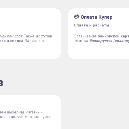
💳 Оплата Купер
Оплата и расчёты
менной слот
. Также доступен
Оплачивайте
банковской кар
еса
и
спроса
. За тяжёлые
платежа
блокируется (холдиру
з
атем выберите магазин и
точно получите то, что нужно.