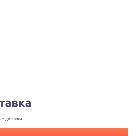
Города
Сервисы
Магазины
Рестораны
тавка
е доставки.