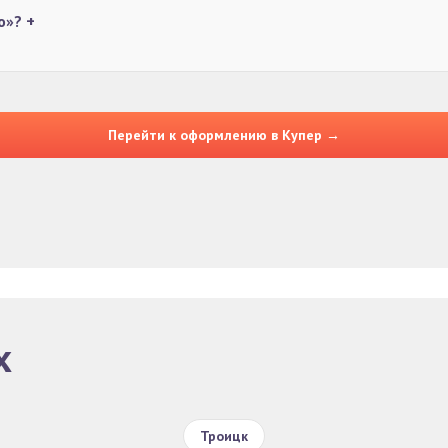
бо»?
+
Перейти к оформлению в Купер →
х
Троицк