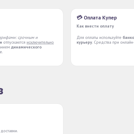
💳 Оплата Купер
Как внести оплату
арифами: срочным и
Для оплаты используйте
банко
и
отпускаются
исключительно
курьеру
. Средства при онлай
ванием
динамического
е.
з
доставки.