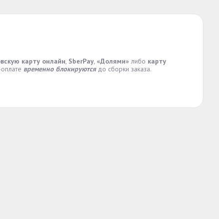
вскую карту онлайн
,
SberPay
,
«Долями»
либо
карту
н-оплате
временно блокируются
до сборки заказа.