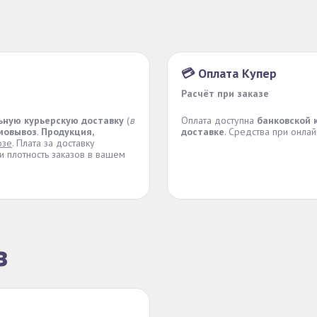
💳 Оплата Купер
Расчёт при заказе
ьную курьерскую доставку
(
в
Оплата доступна
банковской 
мовывоз
.
Продукция,
доставке
. Средства при онла
озе
. Плата за доставку
 плотность заказов в вашем
з