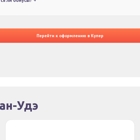
ся ли бонусы?
+
Перейти к оформлению в Купер
лан-Удэ