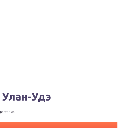
Города
Сервисы
Магазины
Рестораны
в Улан-Удэ
доставки.