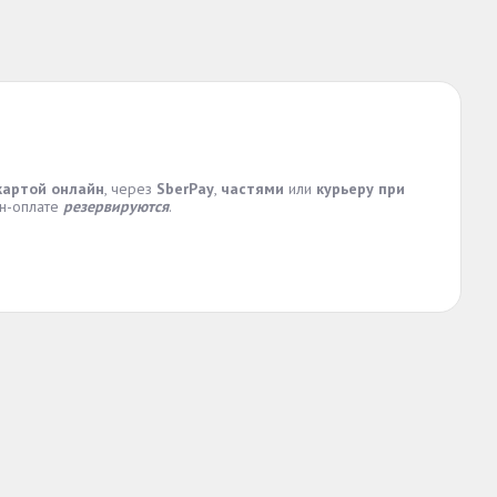
картой онлайн
, через
SberPay
,
частями
или
курьеру при
йн-оплате
резервируются
.