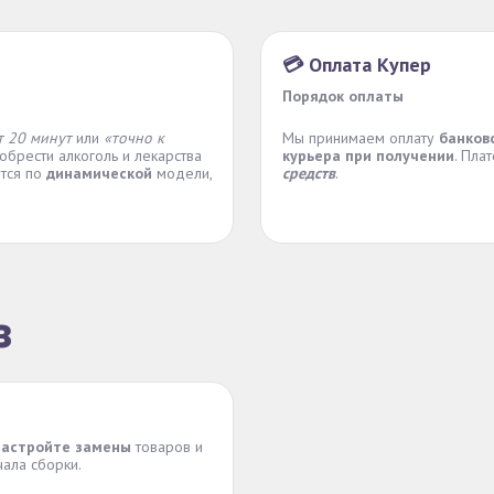
💳 Оплата Купер
Порядок оплаты
т 20 минут
или
«точно к
Мы принимаем оплату
банков
обрести алкоголь и лекарства
курьера при получении
. Пла
ется по
динамической
модели,
средств
.
з
астройте замены
товаров и
чала сборки.