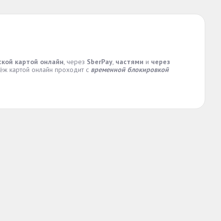
ской картой онлайн
, через
SberPay
,
частями
и
через
тёж картой онлайн проходит с
временной блокировкой