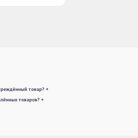
овреждённый товар?
+
делённых товаров?
+