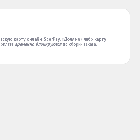
вскую карту онлайн
,
SberPay
,
«Долями»
либо
карту
н-оплате
временно блокируются
до сборки заказа.