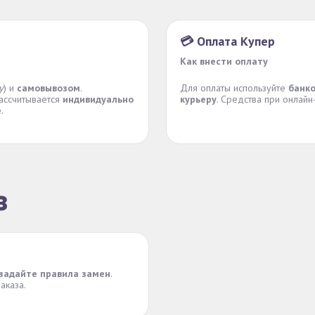
💳 Оплата Купер
Как внести оплату
у
) и
самовывозом
.
Для оплаты используйте
банко
рассчитывается
индивидуально
курьеру
. Средства при онлай
е
.
з
задайте правила замен
.
аказа.