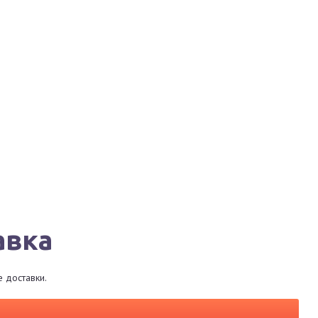
Города
Сервисы
Магазины
Рестораны
авка
 доставки.