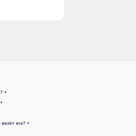
ы?
+
+
е везёт его?
+