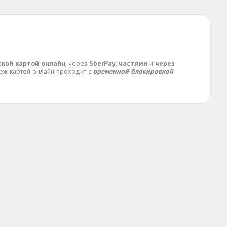
ской картой онлайн
, через
SberPay
,
частями
и
через
тёж картой онлайн проходит с
временной блокировкой