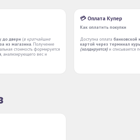
💳 Оплата Купер
Как оплатить покупки
у до двери
(
в кратчайшие
Доступна оплата
банковской 
за из магазина
. Получение
картой через терминал кур
нальная стоимость формируется
(холдируется)
и списывается п
я
, анализирующего вес и
з