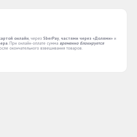
картой онлайн
, через
SberPay
,
частями через «Долями»
и
ьера
. При онлайн-оплате сумма
временно блокируется
осле окончательного взвешивания товаров.