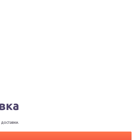
Города
Сервисы
Магазины
Рестораны
вка
доставки.