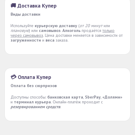
🚚 Доставка Купер
Виды доставки
Используйте
курьерскую доставку
(
от 20 минут
или
плановую
) или
самовывоз
.
Алкоголь
продаётся
только
через самовывоз
. Цена доставки меняется в зависимости от
загруженности
и
веса
заказа.
💳 Оплата Купер
Оплата без сюрпризов
Доступны способы:
банковская карта
,
SberPay
,
«Долями»
и
терминал курьера
. Онлайн-платёж проходит с
резервированием средств
.