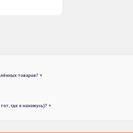
делённых товаров?
+
тот, где я нахожусь)?
+