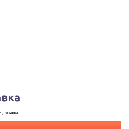
Города
Сервисы
Магазины
Рестораны
авка
 доставки.