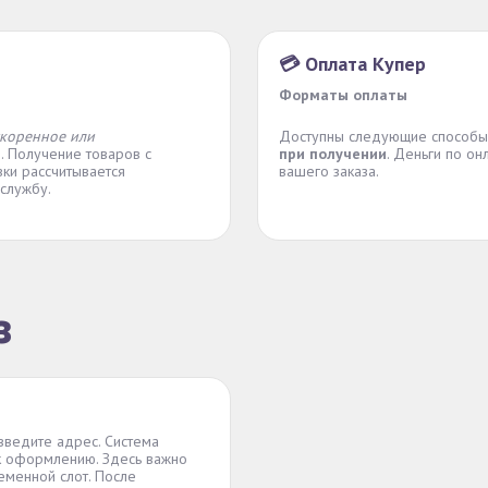
💳 Оплата Купер
Форматы оплаты
скоренное или
Доступны следующие способы
е
. Получение товаров с
при получении
. Деньги по о
вки рассчитывается
вашего заказа.
службу.
з
 введите адрес. Система
 к оформлению. Здесь важно
еменной слот. После