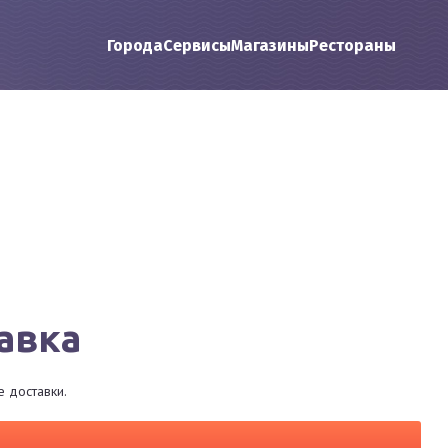
Города
Сервисы
Магазины
Рестораны
авка
 доставки.