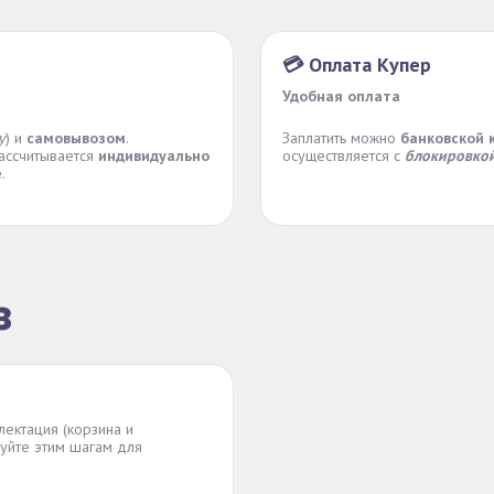
💳 Оплата Купер
Удобная оплата
у
) и
самовывозом
.
Заплатить можно
банковской 
рассчитывается
индивидуально
осуществляется с
блокировкой
е
.
з
лектация (корзина и
уйте этим шагам для