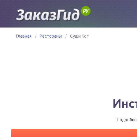
Главная
/
Рестораны
/
Суши Кот
Инс
Подробное