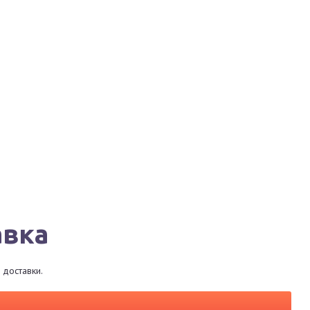
Города
Сервисы
Магазины
Рестораны
авка
 доставки.