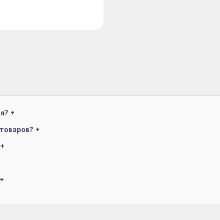
ия?
+
 товаров?
+
+
+