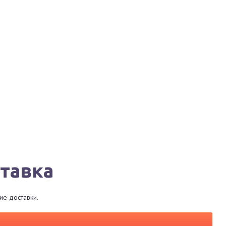
Города
Сервисы
Магазины
Рестораны
тавка
е доставки.