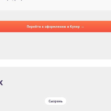
Перейти к оформлению в Купер →
х
Сызрань