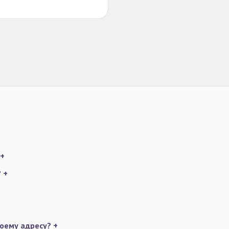
+
?
+
моему адресу?
+