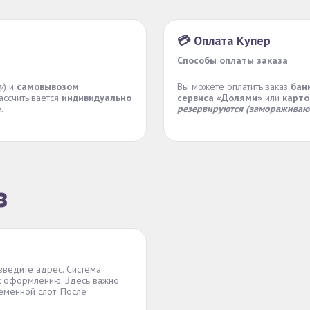
💳 Оплата Купер
Способы оплаты заказа
у
) и
самовывозом
.
Вы можете оплатить заказ
бан
рассчитывается
индивидуально
сервиса «Долями»
или
карто
е
.
резервируются (замораживаю
з
 введите адрес. Система
 к оформлению. Здесь важно
еменной слот. После