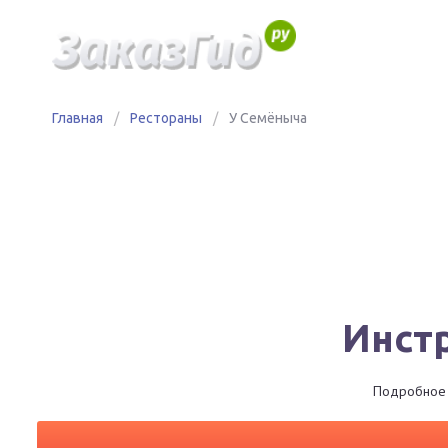
Главная
/
Рестораны
/
У Семёныча
Инст
Подробное 