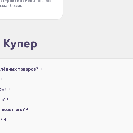
астройте замены
товаров и
чала сборки.
у Купер
делённых товаров?
+
+
бо»?
+
ия?
+
е везёт его?
+
ы?
+