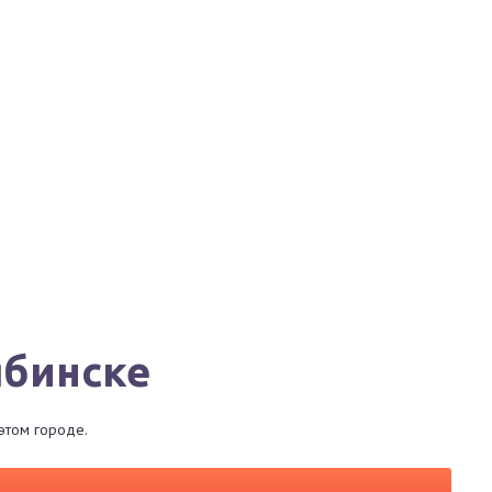
Города
Сервисы
Магазины
Рестораны
ябинске
этом городе.