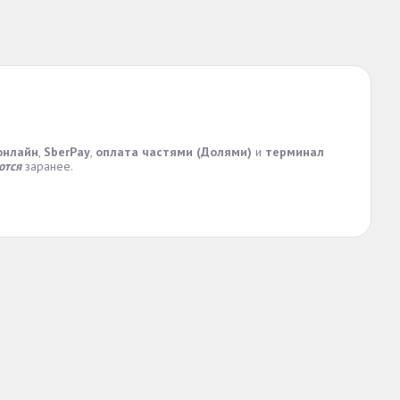
онлайн
,
SberPay
,
оплата частями (Долями)
и
терминал
ются
заранее.