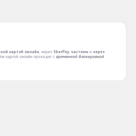
ской картой онлайн
, через
SberPay
,
частями
и
через
тёж картой онлайн проходит с
временной блокировкой