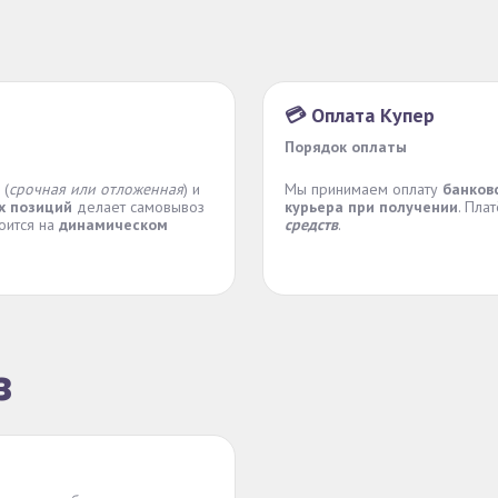
💳 Оплата Купер
Порядок оплаты
(
срочная или отложенная
) и
Мы принимаем оплату
банков
х позиций
делает самовывоз
курьера при получении
. Пла
роится на
динамическом
средств
.
з