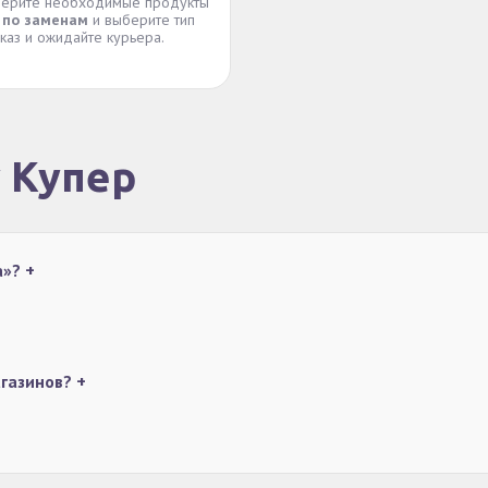
Соберите необходимые продукты
 по заменам
и выберите тип
каз и ожидайте курьера.
у Купер
а»?
+
агазинов?
+