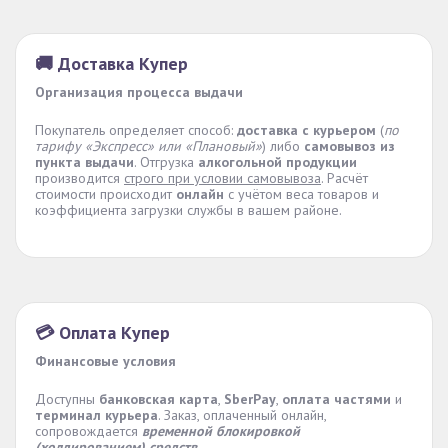
🚚 Доставка Купер
Организация процесса выдачи
Покупатель определяет способ:
доставка с курьером
(
по
тарифу «Экспресс» или «Плановый»
) либо
самовывоз из
пункта выдачи
. Отгрузка
алкогольной продукции
производится
строго при условии самовывоза
. Расчёт
стоимости происходит
онлайн
с учётом веса товаров и
коэффициента загрузки службы в вашем районе.
💳 Оплата Купер
Финансовые условия
Доступны
банковская карта
,
SberPay
,
оплата частями
и
терминал курьера
. Заказ, оплаченный онлайн,
сопровождается
временной блокировкой
(холдированием) средств
.