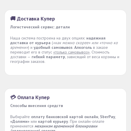
🚚 Доставка Купер
Логистический сервис: детали
Наша система построена на двух опциях:
надежная
доставка от курьера
(
«как можно скорее» или «точно ко
времени»
) и
удобный самовывоз
.
Алкоголь
в заказе
переводит его в статус
«только самовывоз»
. Стоимость
доставки —
гибкий параметр
, зависящий от веса корзины и
географии заказов.
💳 Оплата Купер
Способы внесения средств
Выбирайте
оплату банковской картой онлайн
,
SberPay
,
«Долями»
или
картой курьеру
. При онлайн-оплате
применяется
механизм временной блокировки
(холдирования) средств
.