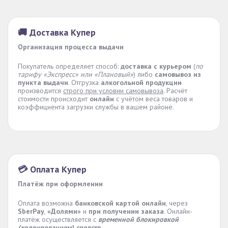
🚚 Доставка Купер
Организация процесса выдачи
Покупатель определяет способ:
доставка с курьером
(
по
тарифу «Экспресс» или «Плановый»
) либо
самовывоз из
пункта выдачи
. Отгрузка
алкогольной продукции
производится
строго при условии самовывоза
. Расчёт
стоимости происходит
онлайн
с учётом веса товаров и
коэффициента загрузки службы в вашем районе.
💳 Оплата Купер
Платёж при оформлении
Оплата возможна
банковской картой онлайн
, через
SberPay
,
«Долями»
и
при получении заказа
. Онлайн-
платёж осуществляется с
временной блокировкой
(холдированием) средств
.