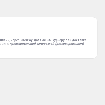
онлайн
, через
SberPay
,
долями
или
курьеру при доставке
.
ходит с
предварительной заморозкой (резервированием)