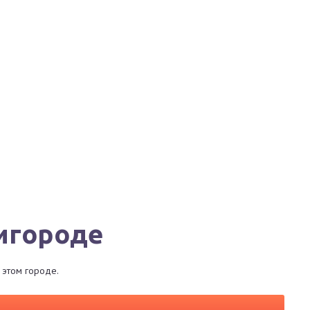
Города
Сервисы
Магазины
Рестораны
нигороде
 этом городе.