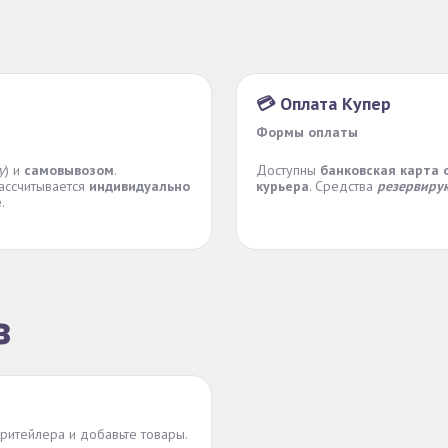
💳 Оплата Купер
Формы оплаты
у
) и
самовывозом
.
Доступны
банковская карта 
рассчитывается
индивидуально
курьера
. Средства
резервиру
е
.
з
 ритейлера и добавьте товары.