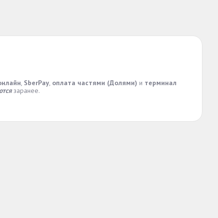
онлайн
,
SberPay
,
оплата частями (Долями)
и
терминал
ются
заранее.